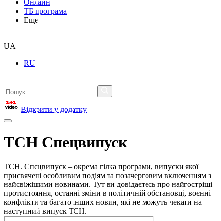
Онлайн
ТБ програма
Еще
UA
RU
Відкрити у додатку
ТСН Спецвипуск
ТСН. Спецвипуск – окрема гілка програми, випуски якої
присвячені особливим подіям та позачерговим включенням з
найсвіжішими новинами. Тут ви довідаєтесь про найгостріші
протистояння, останні зміни в політичній обстановці, воєнні
конфлікти та багато інших новин, які не можуть чекати на
наступний випуск ТСН.