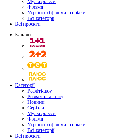
Мультфільми
Фільми
Українські фільми і серіали
Всі категорії
Всі проєкти
Канали
Категорії
Реаліті-шоу
Розважальні шоу
Новини
Серіали
Мультфільми
Фільми
Українські фільми і серіали
Всі категорії
Всі проєкти