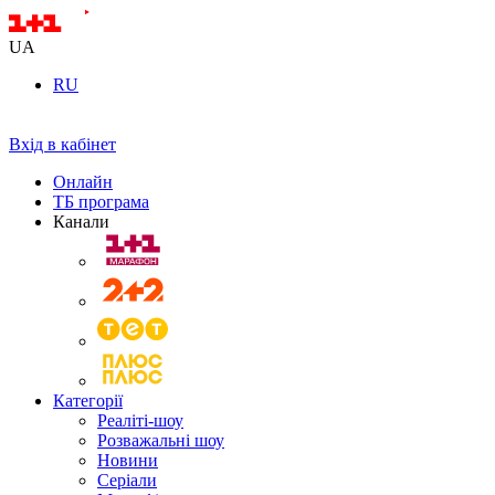
UA
RU
Вхід в кабінет
Онлайн
ТБ програма
Канали
Категорії
Реаліті-шоу
Розважальні шоу
Новини
Серіали