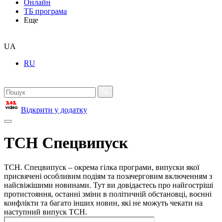
Онлайн
ТБ програма
Еще
UA
RU
Відкрити у додатку
ТСН Спецвипуск
ТСН. Спецвипуск – окрема гілка програми, випуски якої
присвячені особливим подіям та позачерговим включенням з
найсвіжішими новинами. Тут ви довідаєтесь про найгостріші
протистояння, останні зміни в політичній обстановці, воєнні
конфлікти та багато інших новин, які не можуть чекати на
наступний випуск ТСН.