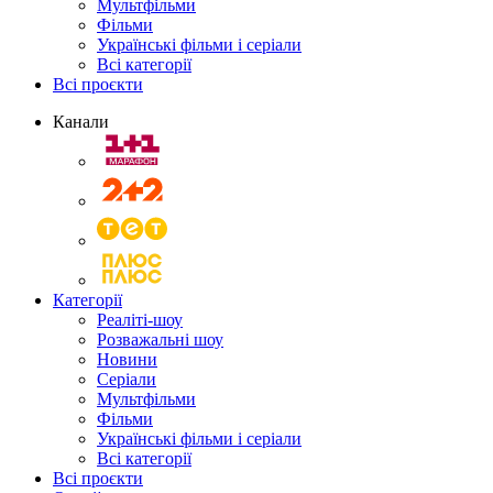
Мультфільми
Фільми
Українські фільми і серіали
Всі категорії
Всі проєкти
Канали
Категорії
Реаліті-шоу
Розважальні шоу
Новини
Серіали
Мультфільми
Фільми
Українські фільми і серіали
Всі категорії
Всі проєкти