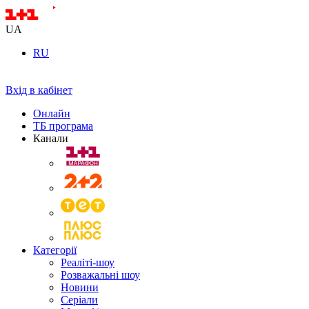
UA
RU
Вхід в кабінет
Онлайн
ТБ програма
Канали
Категорії
Реаліті-шоу
Розважальні шоу
Новини
Серіали