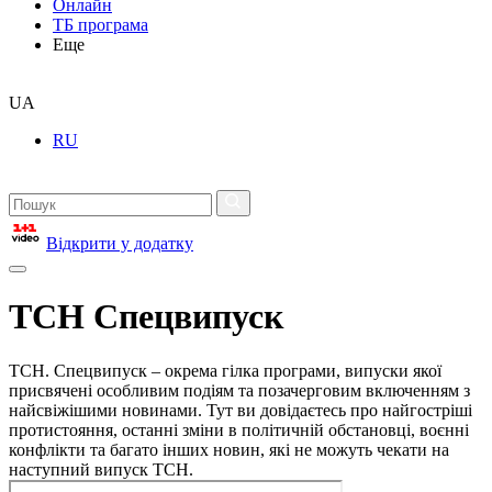
Онлайн
ТБ програма
Еще
UA
RU
Відкрити у додатку
ТСН Спецвипуск
ТСН. Спецвипуск – окрема гілка програми, випуски якої
присвячені особливим подіям та позачерговим включенням з
найсвіжішими новинами. Тут ви довідаєтесь про найгостріші
протистояння, останні зміни в політичній обстановці, воєнні
конфлікти та багато інших новин, які не можуть чекати на
наступний випуск ТСН.