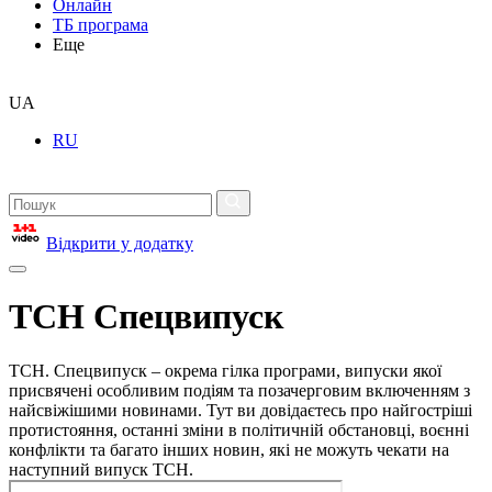
Онлайн
ТБ програма
Еще
UA
RU
Відкрити у додатку
ТСН Спецвипуск
ТСН. Спецвипуск – окрема гілка програми, випуски якої
присвячені особливим подіям та позачерговим включенням з
найсвіжішими новинами. Тут ви довідаєтесь про найгостріші
протистояння, останні зміни в політичній обстановці, воєнні
конфлікти та багато інших новин, які не можуть чекати на
наступний випуск ТСН.