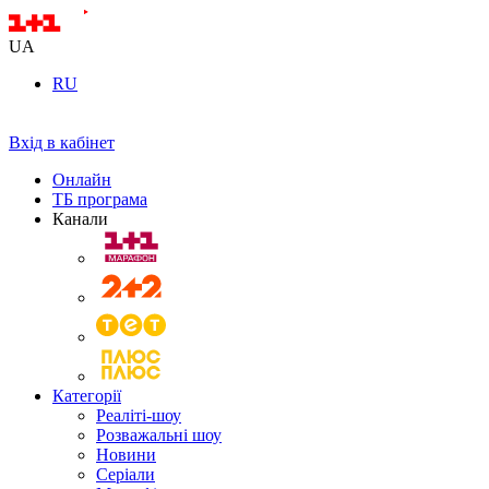
UA
RU
Вхід в кабінет
Онлайн
ТБ програма
Канали
Категорії
Реаліті-шоу
Розважальні шоу
Новини
Серіали