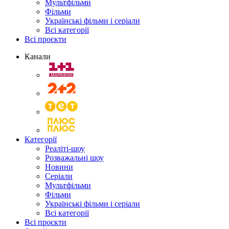
Мультфільми
Фільми
Українські фільми і серіали
Всі категорії
Всі проєкти
Канали
Категорії
Реаліті-шоу
Розважальні шоу
Новини
Серіали
Мультфільми
Фільми
Українські фільми і серіали
Всі категорії
Всі проєкти