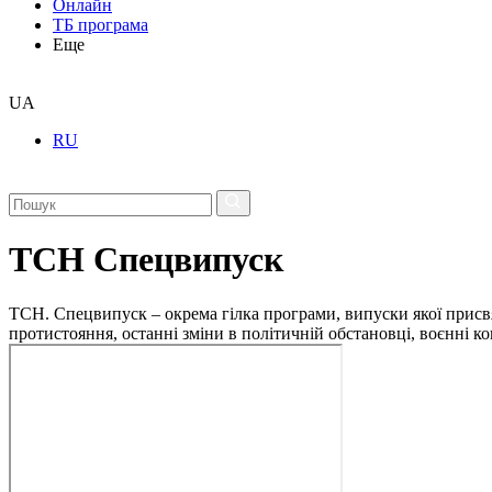
Онлайн
ТБ програма
Еще
UA
RU
ТСН Спецвипуск
ТСН. Спецвипуск – окрема гілка програми, випуски якої присв
протистояння, останні зміни в політичній обстановці, воєнні 