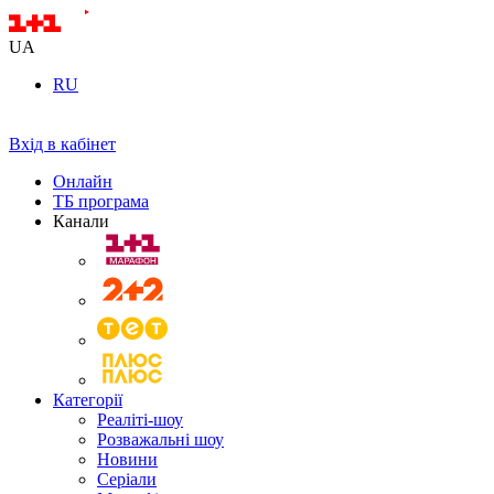
UA
RU
Вхід в кабінет
Онлайн
ТБ програма
Канали
Категорії
Реаліті-шоу
Розважальні шоу
Новини
Серіали