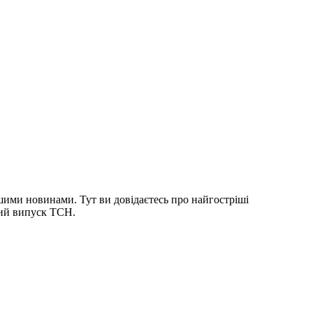
шими новинами. Тут ви довідаєтесь про найгостріші
ний випуск ТСН.