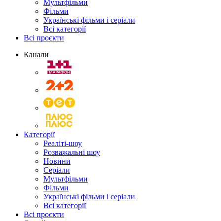
Мультфільми
Фільми
Українські фільми і серіали
Всі категорії
Всі проєкти
Канали
Категорії
Реаліті-шоу
Розважальні шоу
Новини
Серіали
Мультфільми
Фільми
Українські фільми і серіали
Всі категорії
Всі проєкти