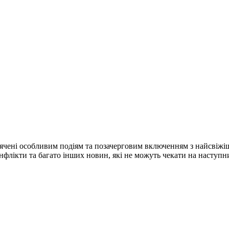
ячені особливим подіям та позачерговим включенням з найсвіжі
конфлікти та багато інших новин, які не можуть чекати на наступ