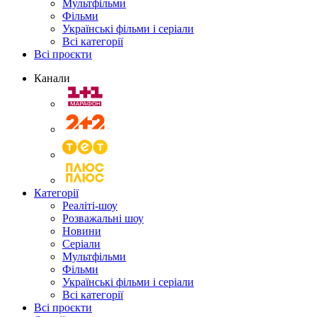
Мультфільми
Фільми
Українські фільми і серіали
Всі категорії
Всі проєкти
Канали
Категорії
Реаліті-шоу
Розважальні шоу
Новини
Серіали
Мультфільми
Фільми
Українські фільми і серіали
Всі категорії
Всі проєкти