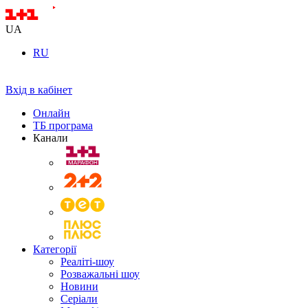
UA
RU
Вхід в кабінет
Онлайн
ТБ програма
Канали
Категорії
Реаліті-шоу
Розважальні шоу
Новини
Серіали