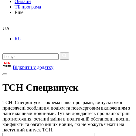
Онлайн
ТБ програма
Еще
UA
RU
Відкрити у додатку
ТСН Спецвипуск
ТСН. Спецвипуск – окрема гілка програми, випуски якої
присвячені особливим подіям та позачерговим включенням з
найсвіжішими новинами. Тут ви довідаєтесь про найгостріші
протистояння, останні зміни в політичній обстановці, воєнні
конфлікти та багато інших новин, які не можуть чекати на
наступний випуск ТСН.