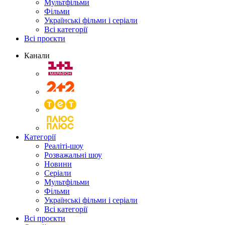
Мультфільми
Фільми
Українські фільми і серіали
Всі категорії
Всі проєкти
Канали
Категорії
Реаліті-шоу
Розважальні шоу
Новини
Серіали
Мультфільми
Фільми
Українські фільми і серіали
Всі категорії
Всі проєкти