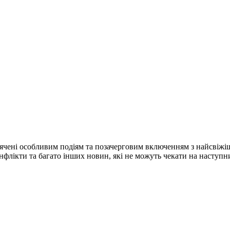
ячені особливим подіям та позачерговим включенням з найсвіжі
конфлікти та багато інших новин, які не можуть чекати на наступ