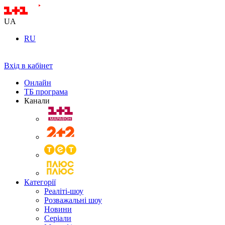
UA
RU
Вхід в кабінет
Онлайн
ТБ програма
Канали
Категорії
Реаліті-шоу
Розважальні шоу
Новини
Серіали