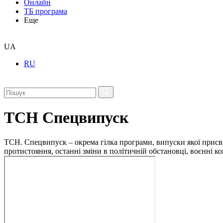
Онлайн
ТБ програма
Еще
UA
RU
ТСН Спецвипуск
ТСН. Спецвипуск – окрема гілка програми, випуски якої присв
протистояння, останні зміни в політичній обстановці, воєнні 