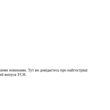
шими новинами. Тут ви довідаєтесь про найгостріші
ний випуск ТСН.