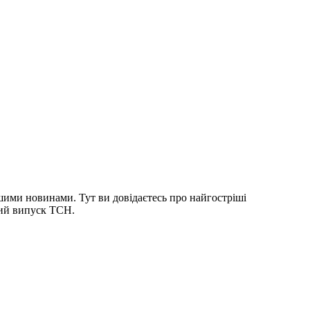
шими новинами. Тут ви довідаєтесь про найгостріші
ний випуск ТСН.