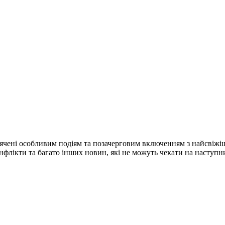
ячені особливим подіям та позачерговим включенням з найсвіжі
конфлікти та багато інших новин, які не можуть чекати на наступ