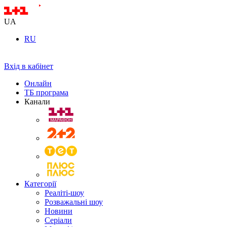
UA
RU
Вхід в кабінет
Онлайн
ТБ програма
Канали
Категорії
Реаліті-шоу
Розважальні шоу
Новини
Серіали