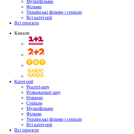
Мультфільми
Фільми
Українські фільми і серіали
Всі категорії
Всі проєкти
Канали
Категорії
Реаліті-шоу
Розважальні шоу
Новини
Серіали
Мультфільми
Фільми
Українські фільми і серіали
Всі категорії
Всі проєкти