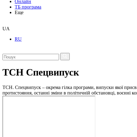
Онлайн
ТБ програма
Еще
UA
RU
ТСН Спецвипуск
ТСН. Спецвипуск – окрема гілка програми, випуски якої присв
протистояння, останні зміни в політичній обстановці, воєнні 