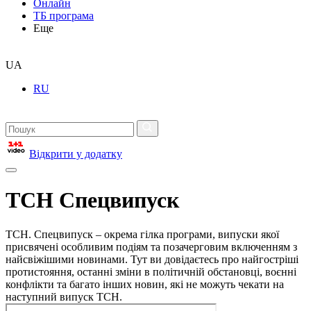
Онлайн
ТБ програма
Еще
UA
RU
Відкрити у додатку
ТСН Спецвипуск
ТСН. Спецвипуск – окрема гілка програми, випуски якої
присвячені особливим подіям та позачерговим включенням з
найсвіжішими новинами. Тут ви довідаєтесь про найгостріші
протистояння, останні зміни в політичній обстановці, воєнні
конфлікти та багато інших новин, які не можуть чекати на
наступний випуск ТСН.