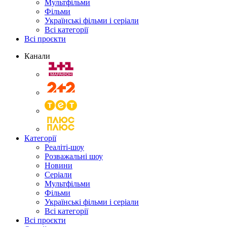
Мультфільми
Фільми
Українські фільми і серіали
Всі категорії
Всі проєкти
Канали
Категорії
Реаліті-шоу
Розважальні шоу
Новини
Серіали
Мультфільми
Фільми
Українські фільми і серіали
Всі категорії
Всі проєкти