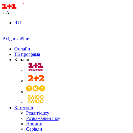
UA
RU
Вхід в кабінет
Онлайн
ТБ програма
Канали
Категорії
Реаліті-шоу
Розважальні шоу
Новини
Серіали