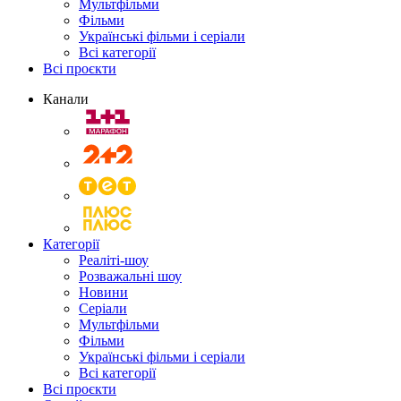
Мультфільми
Фільми
Українські фільми і серіали
Всі категорії
Всі проєкти
Канали
Категорії
Реаліті-шоу
Розважальні шоу
Новини
Серіали
Мультфільми
Фільми
Українські фільми і серіали
Всі категорії
Всі проєкти