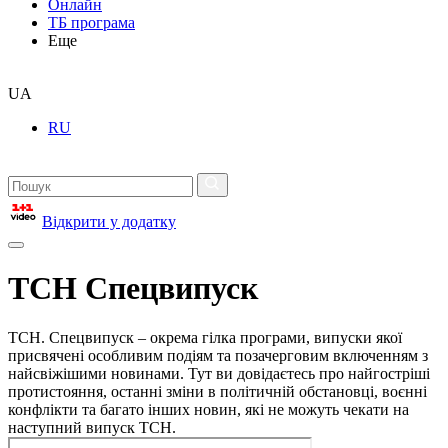
Онлайн
ТБ програма
Еще
UA
RU
Відкрити у додатку
ТСН Спецвипуск
ТСН. Спецвипуск – окрема гілка програми, випуски якої
присвячені особливим подіям та позачерговим включенням з
найсвіжішими новинами. Тут ви довідаєтесь про найгостріші
протистояння, останні зміни в політичній обстановці, воєнні
конфлікти та багато інших новин, які не можуть чекати на
наступний випуск ТСН.