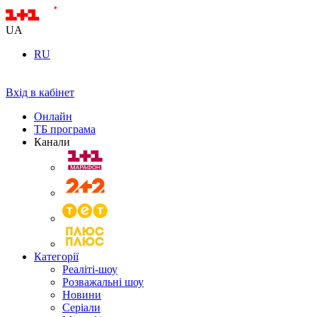
UA
RU
Вхід в кабінет
Онлайн
ТБ програма
Канали
Категорії
Реаліті-шоу
Розважальні шоу
Новини
Серіали