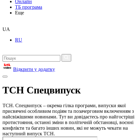
Онлайн
ТБ програма
Еще
UA
RU
Відкрити у додатку
ТСН Спецвипуск
ТСН. Спецвипуск – окрема гілка програми, випуски якої
присвячені особливим подіям та позачерговим включенням з
найсвіжішими новинами. Тут ви довідаєтесь про найгостріші
протистояння, останні зміни в політичній обстановці, воєнні
конфлікти та багато інших новин, які не можуть чекати на
наступний випуск ТСН.