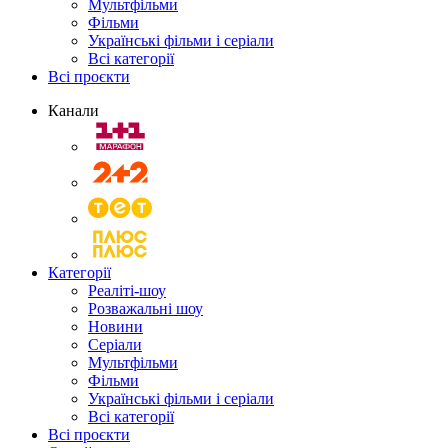
Мультфільми
Фільми
Українські фільми і серіали
Всі категорії
Всі проєкти
Канали
Категорії
Реаліті-шоу
Розважальні шоу
Новини
Серіали
Мультфільми
Фільми
Українські фільми і серіали
Всі категорії
Всі проєкти