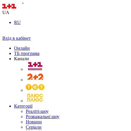
UA
RU
Вхід в кабінет
Онлайн
ТБ програма
Канали
Категорії
Реаліті-шоу
Розважальні шоу
Новини
Серіали