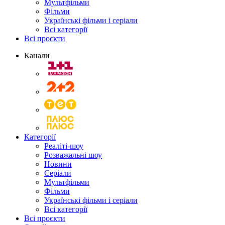
Мультфільми
Фільми
Українські фільми і серіали
Всі категорії
Всі проєкти
Канали
Категорії
Реаліті-шоу
Розважальні шоу
Новини
Серіали
Мультфільми
Фільми
Українські фільми і серіали
Всі категорії
Всі проєкти