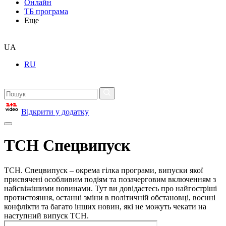
Онлайн
ТБ програма
Еще
UA
RU
Відкрити у додатку
ТСН Спецвипуск
ТСН. Спецвипуск – окрема гілка програми, випуски якої
присвячені особливим подіям та позачерговим включенням з
найсвіжішими новинами. Тут ви довідаєтесь про найгостріші
протистояння, останні зміни в політичній обстановці, воєнні
конфлікти та багато інших новин, які не можуть чекати на
наступний випуск ТСН.