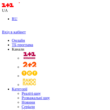
UA
RU
Вхід в кабінет
Онлайн
ТБ програма
Канали
Категорії
Реаліті-шоу
Розважальні шоу
Новини
Серіали