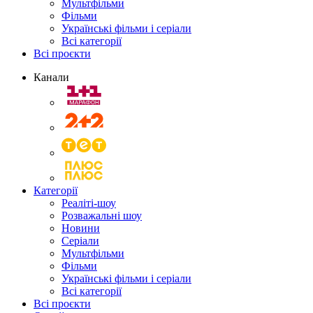
Мультфільми
Фільми
Українські фільми і серіали
Всі категорії
Всі проєкти
Канали
Категорії
Реаліті-шоу
Розважальні шоу
Новини
Серіали
Мультфільми
Фільми
Українські фільми і серіали
Всі категорії
Всі проєкти