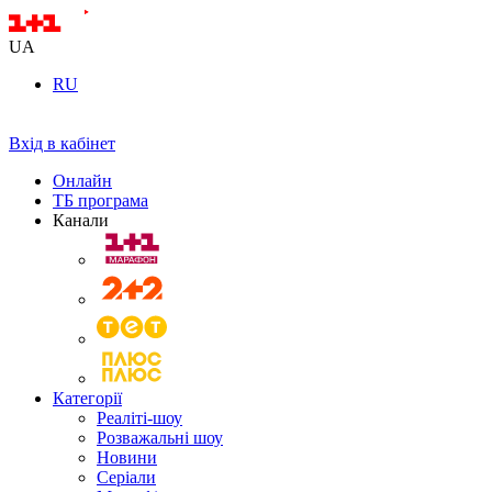
UA
RU
Вхід в кабінет
Онлайн
ТБ програма
Канали
Категорії
Реаліті-шоу
Розважальні шоу
Новини
Серіали