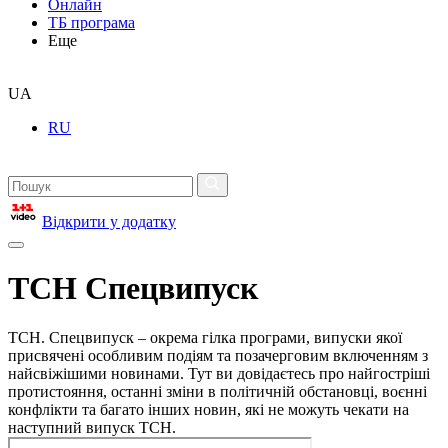
Онлайн
ТБ програма
Еще
UA
RU
Відкрити у додатку
ТСН Спецвипуск
ТСН. Спецвипуск – окрема гілка програми, випуски якої
присвячені особливим подіям та позачерговим включенням з
найсвіжішими новинами. Тут ви довідаєтесь про найгостріші
протистояння, останні зміни в політичній обстановці, воєнні
конфлікти та багато інших новин, які не можуть чекати на
наступний випуск ТСН.