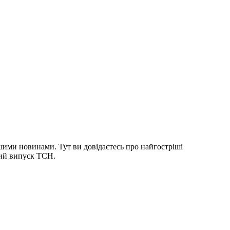
шими новинами. Тут ви довідаєтесь про найгостріші
ний випуск ТСН.