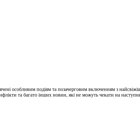
ячені особливим подіям та позачерговим включенням з найсвіжі
конфлікти та багато інших новин, які не можуть чекати на наступ