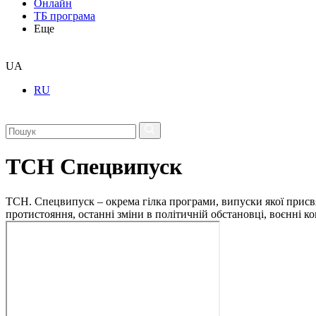
Онлайн
ТБ програма
Еще
UA
RU
ТСН Спецвипуск
ТСН. Спецвипуск – окрема гілка програми, випуски якої присв
протистояння, останні зміни в політичній обстановці, воєнні 