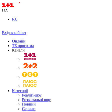
UA
RU
Вхід в кабінет
Онлайн
ТБ програма
Канали
Категорії
Реаліті-шоу
Розважальні шоу
Новини
Серіали