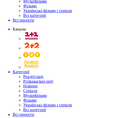
Мультфільми
Фільми
Українські фільми і серіали
Всі категорії
Всі проєкти
Канали
Категорії
Реаліті-шоу
Розважальні шоу
Новини
Серіали
Мультфільми
Фільми
Українські фільми і серіали
Всі категорії
Всі проєкти