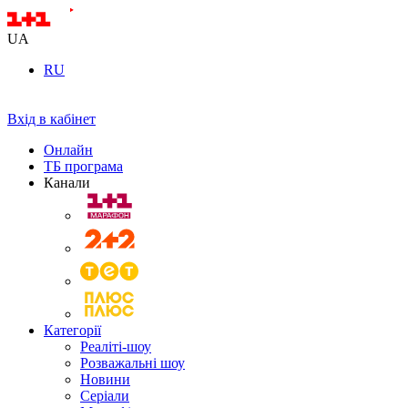
UA
RU
Вхід в кабінет
Онлайн
ТБ програма
Канали
Категорії
Реаліті-шоу
Розважальні шоу
Новини
Серіали