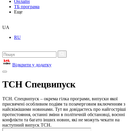
Онлайн
ТБ програма
Еще
UA
RU
Відкрити у додатку
ТСН Спецвипуск
ТСН. Спецвипуск – окрема гілка програми, випуски якої
присвячені особливим подіям та позачерговим включенням з
найсвіжішими новинами. Тут ви довідаєтесь про найгостріші
протистояння, останні зміни в політичній обстановці, воєнні
конфлікти та багато інших новин, які не можуть чекати на
наступний випуск ТСН.