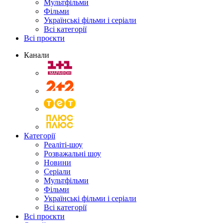
Мультфільми
Фільми
Українські фільми і серіали
Всі категорії
Всі проєкти
Канали
Категорії
Реаліті-шоу
Розважальні шоу
Новини
Серіали
Мультфільми
Фільми
Українські фільми і серіали
Всі категорії
Всі проєкти