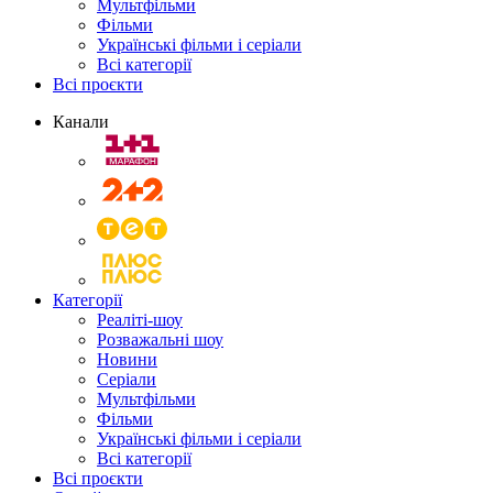
Мультфільми
Фільми
Українські фільми і серіали
Всі категорії
Всі проєкти
Канали
Категорії
Реаліті-шоу
Розважальні шоу
Новини
Серіали
Мультфільми
Фільми
Українські фільми і серіали
Всі категорії
Всі проєкти