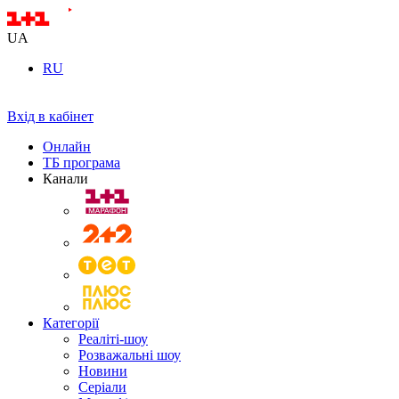
UA
RU
Вхід в кабінет
Онлайн
ТБ програма
Канали
Категорії
Реаліті-шоу
Розважальні шоу
Новини
Серіали