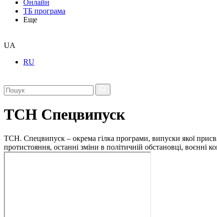
Онлайн
ТБ програма
Еще
UA
RU
ТСН Спецвипуск
ТСН. Спецвипуск – окрема гілка програми, випуски якої присв
протистояння, останні зміни в політичній обстановці, воєнні 