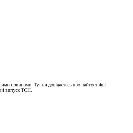
шими новинами. Тут ви довідаєтесь про найгостріші
ний випуск ТСН.