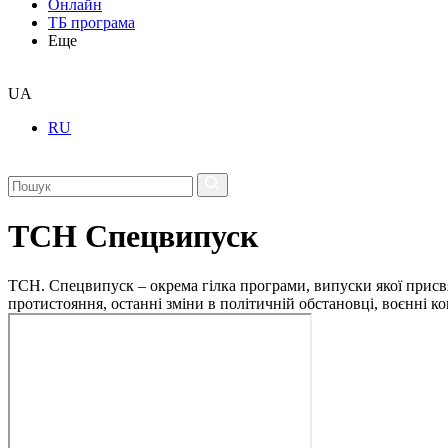
Онлайн
ТБ програма
Еще
UA
RU
ТСН Спецвипуск
ТСН. Спецвипуск – окрема гілка програми, випуски якої присв
протистояння, останні зміни в політичній обстановці, воєнні 