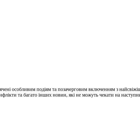
ячені особливим подіям та позачерговим включенням з найсвіжі
конфлікти та багато інших новин, які не можуть чекати на наступ