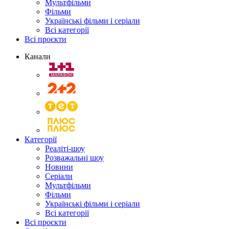
Мультфільми
Фільми
Українські фільми і серіали
Всі категорії
Всі проєкти
Канали
Категорії
Реаліті-шоу
Розважальні шоу
Новини
Серіали
Мультфільми
Фільми
Українські фільми і серіали
Всі категорії
Всі проєкти