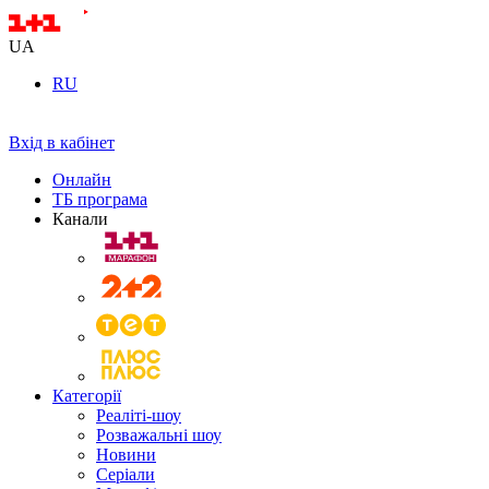
UA
RU
Вхід в кабінет
Онлайн
ТБ програма
Канали
Категорії
Реаліті-шоу
Розважальні шоу
Новини
Серіали