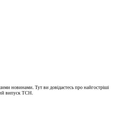
шими новинами. Тут ви довідаєтесь про найгостріші
ний випуск ТСН.