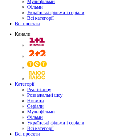
Мультфільми
Фільми
Українські фільми і серіали
Всі категорії
Всі проєкти
Канали
Категорії
Реаліті-шоу
Розважальні шоу
Новини
Серіали
Мультфільми
Фільми
Українські фільми і серіали
Всі категорії
Всі проєкти