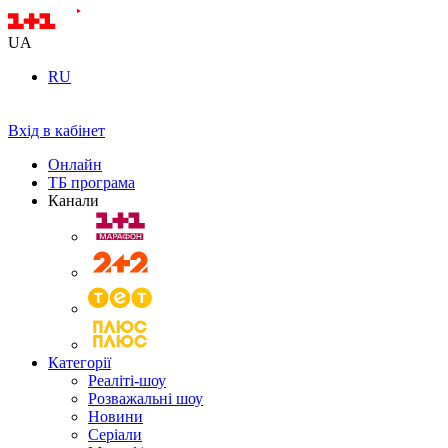
UA
RU
Вхід в кабінет
Онлайн
ТБ програма
Канали
Категорії
Реаліті-шоу
Розважальні шоу
Новини
Серіали