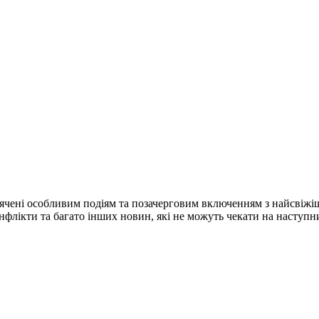
ячені особливим подіям та позачерговим включенням з найсвіжі
конфлікти та багато інших новин, які не можуть чекати на наступ