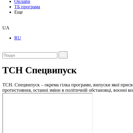
Онлайн
ТБ програма
Еще
UA
RU
ТСН Спецвипуск
ТСН. Спецвипуск – окрема гілка програми, випуски якої присв
протистояння, останні зміни в політичній обстановці, воєнні 