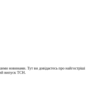
шими новинами. Тут ви довідаєтесь про найгостріші
ний випуск ТСН.