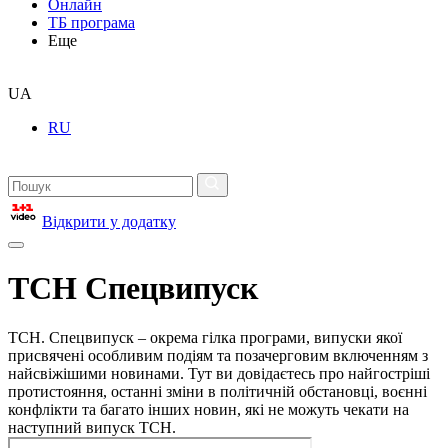
Онлайн
ТБ програма
Еще
UA
RU
Відкрити у додатку
ТСН Спецвипуск
ТСН. Спецвипуск – окрема гілка програми, випуски якої
присвячені особливим подіям та позачерговим включенням з
найсвіжішими новинами. Тут ви довідаєтесь про найгостріші
протистояння, останні зміни в політичній обстановці, воєнні
конфлікти та багато інших новин, які не можуть чекати на
наступний випуск ТСН.