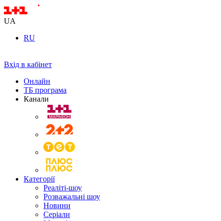
UA
RU
Вхід в кабінет
Онлайн
ТБ програма
Канали
Категорії
Реаліті-шоу
Розважальні шоу
Новини
Серіали