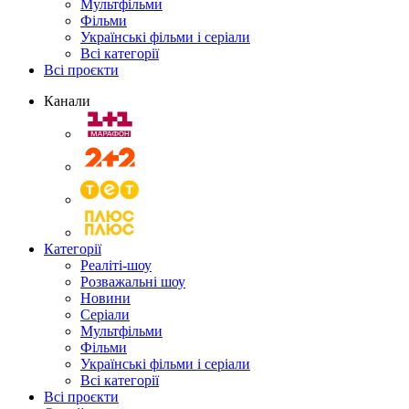
Мультфільми
Фільми
Українські фільми і серіали
Всі категорії
Всі проєкти
Канали
Категорії
Реаліті-шоу
Розважальні шоу
Новини
Серіали
Мультфільми
Фільми
Українські фільми і серіали
Всі категорії
Всі проєкти