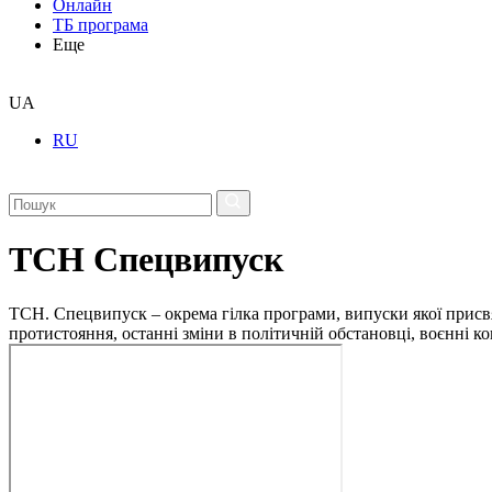
Онлайн
ТБ програма
Еще
UA
RU
ТСН Спецвипуск
ТСН. Спецвипуск – окрема гілка програми, випуски якої присв
протистояння, останні зміни в політичній обстановці, воєнні 