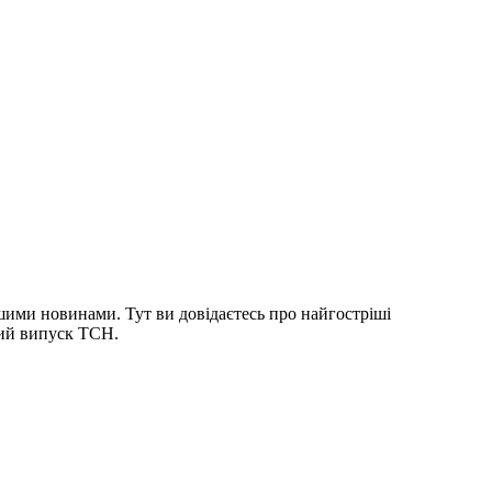
шими новинами. Тут ви довідаєтесь про найгостріші
ний випуск ТСН.