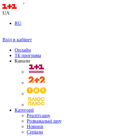
UA
RU
Вхід в кабінет
Онлайн
ТБ програма
Канали
Категорії
Реаліті-шоу
Розважальні шоу
Новини
Серіали