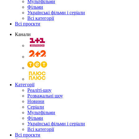
Мультфільми
Фільми
Українські фільми і серіали
Всі категорії
Всі проєкти
Канали
Категорії
Реаліті-шоу
Розважальні шоу
Новини
Серіали
Мультфільми
Фільми
Українські фільми і серіали
Всі категорії
Всі проєкти