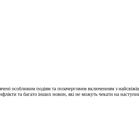
ячені особливим подіям та позачерговим включенням з найсвіжі
конфлікти та багато інших новин, які не можуть чекати на наступ