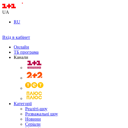
UA
RU
Вхід в кабінет
Онлайн
ТБ програма
Канали
Категорії
Реаліті-шоу
Розважальні шоу
Новини
Серіали