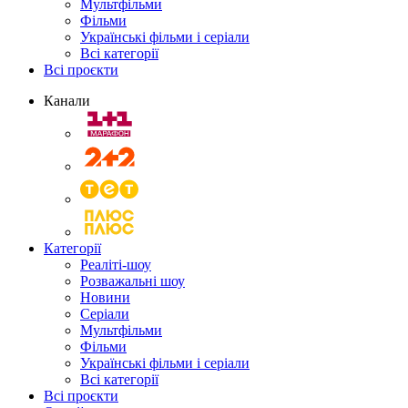
Мультфільми
Фільми
Українські фільми і серіали
Всі категорії
Всі проєкти
Канали
Категорії
Реаліті-шоу
Розважальні шоу
Новини
Серіали
Мультфільми
Фільми
Українські фільми і серіали
Всі категорії
Всі проєкти