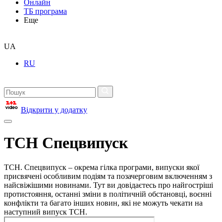
Онлайн
ТБ програма
Еще
UA
RU
Відкрити у додатку
ТСН Спецвипуск
ТСН. Спецвипуск – окрема гілка програми, випуски якої
присвячені особливим подіям та позачерговим включенням з
найсвіжішими новинами. Тут ви довідаєтесь про найгостріші
протистояння, останні зміни в політичній обстановці, воєнні
конфлікти та багато інших новин, які не можуть чекати на
наступний випуск ТСН.