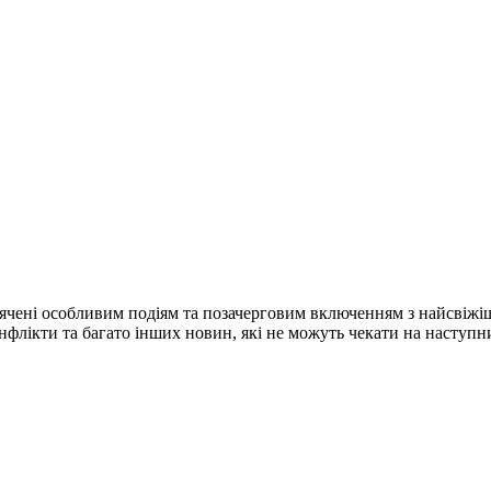
ячені особливим подіям та позачерговим включенням з найсвіжі
конфлікти та багато інших новин, які не можуть чекати на наступ