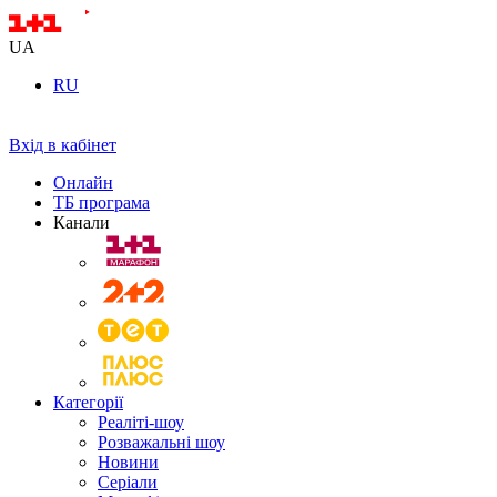
UA
RU
Вхід в кабінет
Онлайн
ТБ програма
Канали
Категорії
Реаліті-шоу
Розважальні шоу
Новини
Серіали