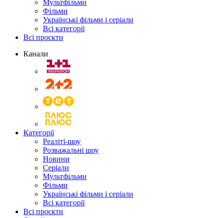
Мультфільми
Фільми
Українські фільми і серіали
Всі категорії
Всі проєкти
Канали
Категорії
Реаліті-шоу
Розважальні шоу
Новини
Серіали
Мультфільми
Фільми
Українські фільми і серіали
Всі категорії
Всі проєкти