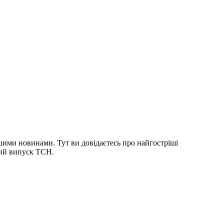
шими новинами. Тут ви довідаєтесь про найгостріші
ний випуск ТСН.