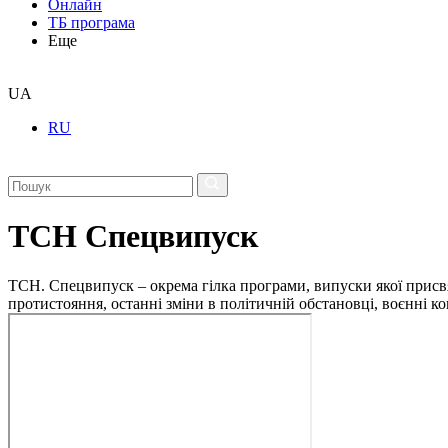
Онлайн
ТБ програма
Еще
UA
RU
ТСН Спецвипуск
ТСН. Спецвипуск – окрема гілка програми, випуски якої присв
протистояння, останні зміни в політичній обстановці, воєнні 