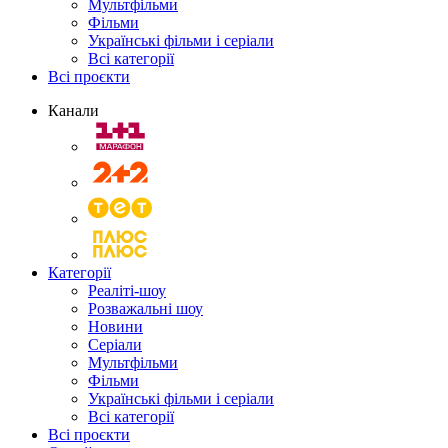
Мультфільми
Фільми
Українські фільми і серіали
Всі категорії
Всі проєкти
Канали
Категорії
Реаліті-шоу
Розважальні шоу
Новини
Серіали
Мультфільми
Фільми
Українські фільми і серіали
Всі категорії
Всі проєкти