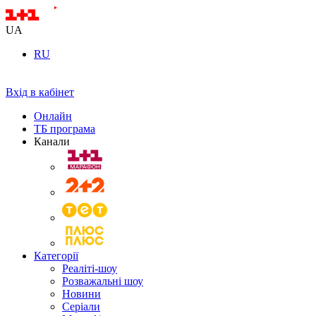
UA
RU
Вхід в кабінет
Онлайн
ТБ програма
Канали
Категорії
Реаліті-шоу
Розважальні шоу
Новини
Серіали