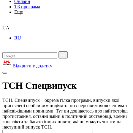
Онлайн
ТБ програма
Еще
UA
RU
Відкрити у додатку
ТСН Спецвипуск
ТСН. Спецвипуск – окрема гілка програми, випуски якої
присвячені особливим подіям та позачерговим включенням з
найсвіжішими новинами. Тут ви довідаєтесь про найгостріші
протистояння, останні зміни в політичній обстановці, воєнні
конфлікти та багато інших новин, які не можуть чекати на
наступний випуск ТСН.