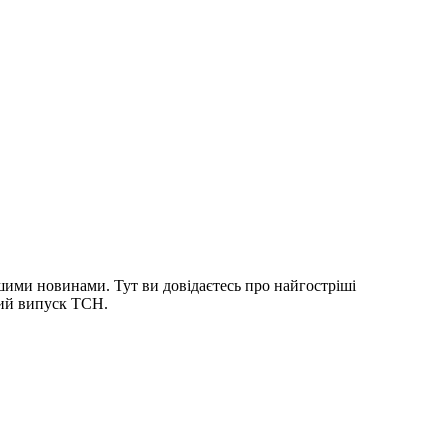
шими новинами. Тут ви довідаєтесь про найгостріші
ний випуск ТСН.