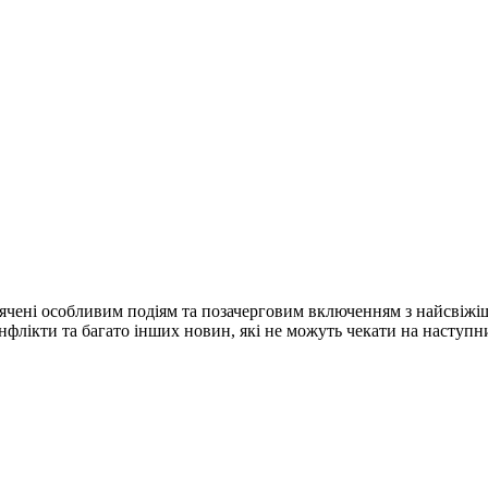
ячені особливим подіям та позачерговим включенням з найсвіжі
конфлікти та багато інших новин, які не можуть чекати на наступ