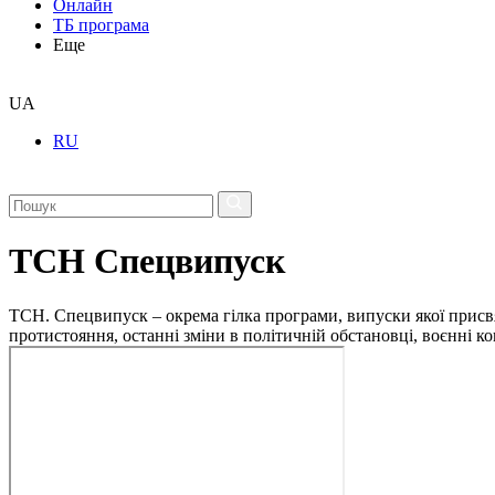
Онлайн
ТБ програма
Еще
UA
RU
ТСН Спецвипуск
ТСН. Спецвипуск – окрема гілка програми, випуски якої присв
протистояння, останні зміни в політичній обстановці, воєнні 