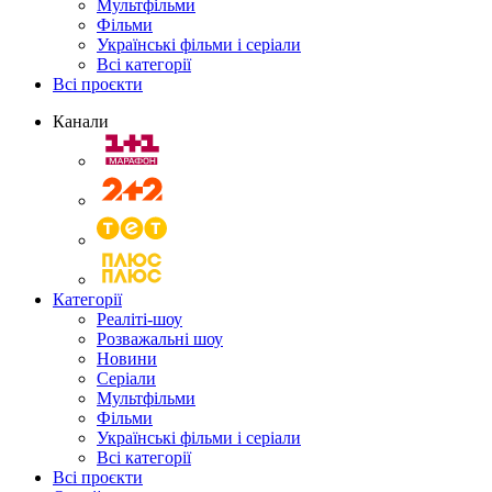
Мультфільми
Фільми
Українські фільми і серіали
Всі категорії
Всі проєкти
Канали
Категорії
Реаліті-шоу
Розважальні шоу
Новини
Серіали
Мультфільми
Фільми
Українські фільми і серіали
Всі категорії
Всі проєкти