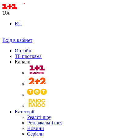
UA
RU
Вхід в кабінет
Онлайн
ТБ програма
Канали
Категорії
Реаліті-шоу
Розважальні шоу
Новини
Серіали