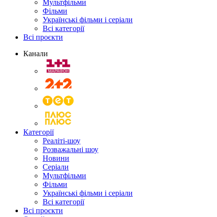
Мультфільми
Фільми
Українські фільми і серіали
Всі категорії
Всі проєкти
Канали
Категорії
Реаліті-шоу
Розважальні шоу
Новини
Серіали
Мультфільми
Фільми
Українські фільми і серіали
Всі категорії
Всі проєкти