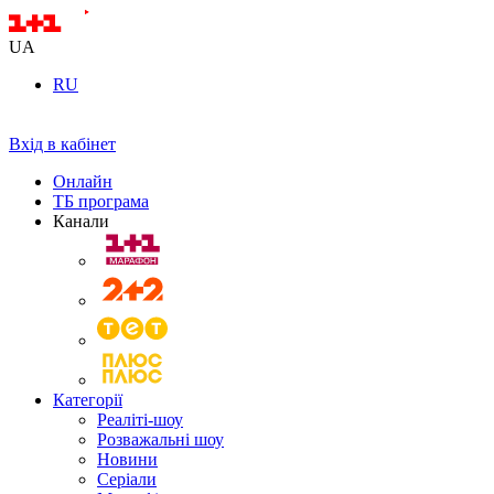
UA
RU
Вхід в кабінет
Онлайн
ТБ програма
Канали
Категорії
Реаліті-шоу
Розважальні шоу
Новини
Серіали