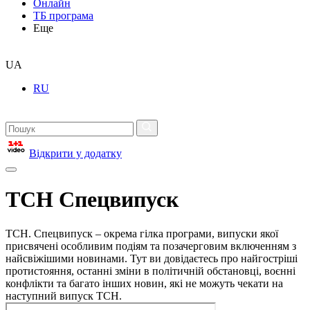
Онлайн
ТБ програма
Еще
UA
RU
Відкрити у додатку
ТСН Спецвипуск
ТСН. Спецвипуск – окрема гілка програми, випуски якої
присвячені особливим подіям та позачерговим включенням з
найсвіжішими новинами. Тут ви довідаєтесь про найгостріші
протистояння, останні зміни в політичній обстановці, воєнні
конфлікти та багато інших новин, які не можуть чекати на
наступний випуск ТСН.