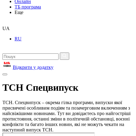
Онлайн
ТБ програма
Еще
UA
RU
Відкрити у додатку
ТСН Спецвипуск
ТСН. Спецвипуск – окрема гілка програми, випуски якої
присвячені особливим подіям та позачерговим включенням з
найсвіжішими новинами. Тут ви довідаєтесь про найгостріші
протистояння, останні зміни в політичній обстановці, воєнні
конфлікти та багато інших новин, які не можуть чекати на
наступний випуск ТСН.