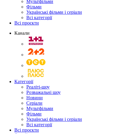
Мультфільми
Фільми
Українські фільми і серіали
Всі категорії
Всі проєкти
Канали
Категорії
Реаліті-шоу
Розважальні шоу
Новини
Серіали
Мультфільми
Фільми
Українські фільми і серіали
Всі категорії
Всі проєкти