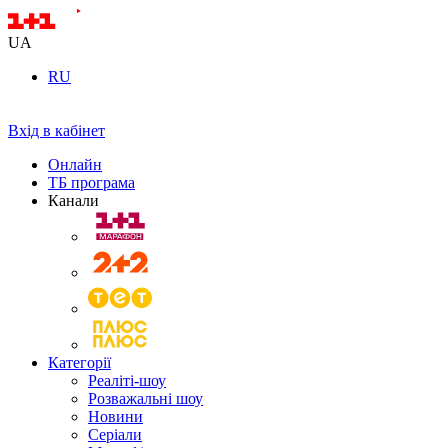
UA
RU
Вхід в кабінет
Онлайн
ТБ програма
Канали
Категорії
Реаліті-шоу
Розважальні шоу
Новини
Серіали