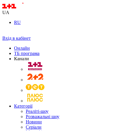
UA
RU
Вхід в кабінет
Онлайн
ТБ програма
Канали
Категорії
Реаліті-шоу
Розважальні шоу
Новини
Серіали