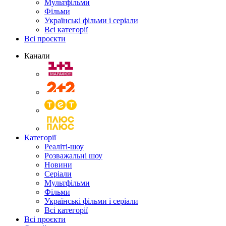
Мультфільми
Фільми
Українські фільми і серіали
Всі категорії
Всі проєкти
Канали
Категорії
Реаліті-шоу
Розважальні шоу
Новини
Серіали
Мультфільми
Фільми
Українські фільми і серіали
Всі категорії
Всі проєкти