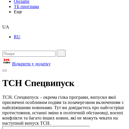
Онлайн
ТБ програма
Еще
UA
RU
Відкрити у додатку
ТСН Спецвипуск
ТСН. Спецвипуск – окрема гілка програми, випуски якої
присвячені особливим подіям та позачерговим включенням з
найсвіжішими новинами. Тут ви довідаєтесь про найгостріші
протистояння, останні зміни в політичній обстановці, воєнні
конфлікти та багато інших новин, які не можуть чекати на
наступний випуск ТСН.