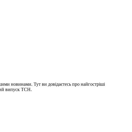
шими новинами. Тут ви довідаєтесь про найгостріші
ний випуск ТСН.