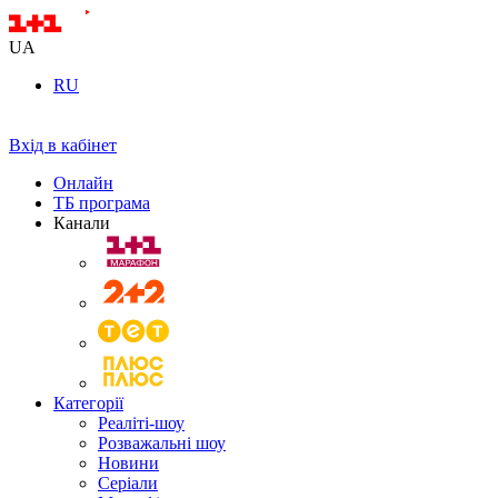
UA
RU
Вхід в кабінет
Онлайн
ТБ програма
Канали
Категорії
Реаліті-шоу
Розважальні шоу
Новини
Серіали