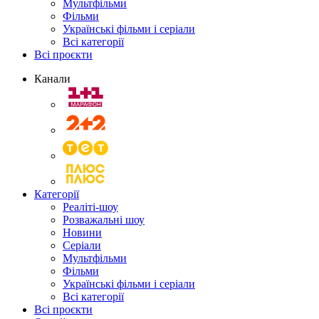
Мультфільми
Фільми
Українські фільми і серіали
Всі категорії
Всі проєкти
Канали
Категорії
Реаліті-шоу
Розважальні шоу
Новини
Серіали
Мультфільми
Фільми
Українські фільми і серіали
Всі категорії
Всі проєкти