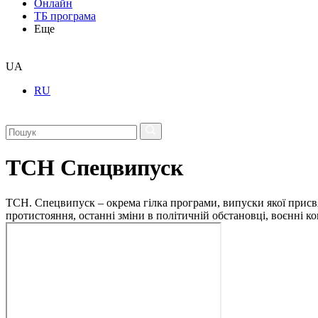
Онлайн
ТБ програма
Еще
UA
RU
ТСН Спецвипуск
ТСН. Спецвипуск – окрема гілка програми, випуски якої присв
протистояння, останні зміни в політичній обстановці, воєнні 