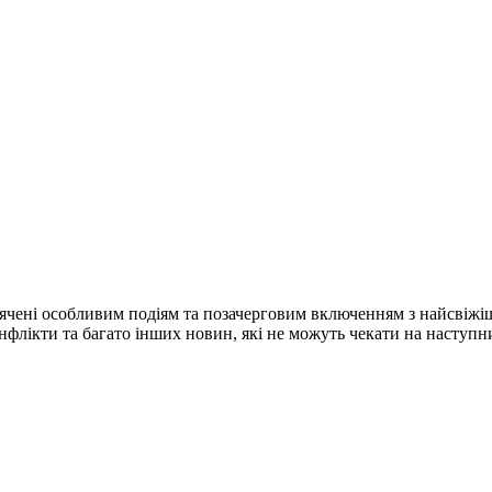
ячені особливим подіям та позачерговим включенням з найсвіжі
конфлікти та багато інших новин, які не можуть чекати на наступ