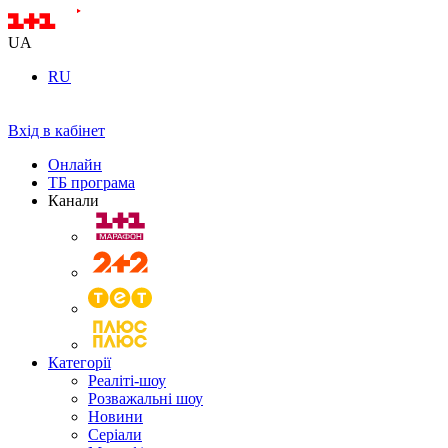
UA
RU
Вхід в кабінет
Онлайн
ТБ програма
Канали
Категорії
Реаліті-шоу
Розважальні шоу
Новини
Серіали