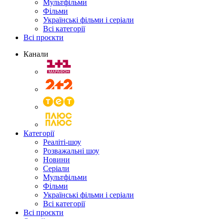
Мультфільми
Фільми
Українські фільми і серіали
Всі категорії
Всі проєкти
Канали
Категорії
Реаліті-шоу
Розважальні шоу
Новини
Серіали
Мультфільми
Фільми
Українські фільми і серіали
Всі категорії
Всі проєкти