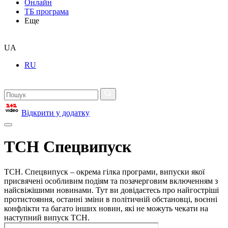
Онлайн
ТБ програма
Еще
UA
RU
Відкрити у додатку
ТСН Спецвипуск
ТСН. Спецвипуск – окрема гілка програми, випуски якої
присвячені особливим подіям та позачерговим включенням з
найсвіжішими новинами. Тут ви довідаєтесь про найгостріші
протистояння, останні зміни в політичній обстановці, воєнні
конфлікти та багато інших новин, які не можуть чекати на
наступний випуск ТСН.