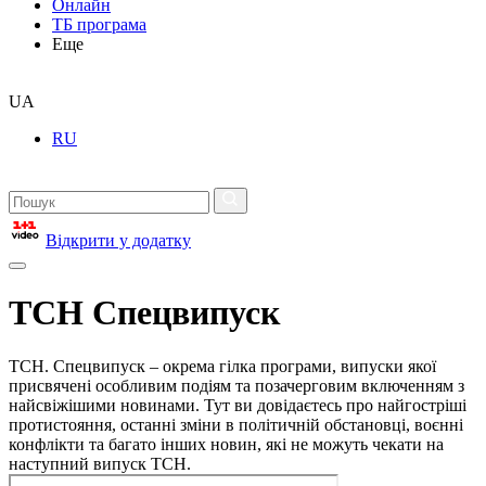
Онлайн
ТБ програма
Еще
UA
RU
Відкрити у додатку
ТСН Спецвипуск
ТСН. Спецвипуск – окрема гілка програми, випуски якої
присвячені особливим подіям та позачерговим включенням з
найсвіжішими новинами. Тут ви довідаєтесь про найгостріші
протистояння, останні зміни в політичній обстановці, воєнні
конфлікти та багато інших новин, які не можуть чекати на
наступний випуск ТСН.