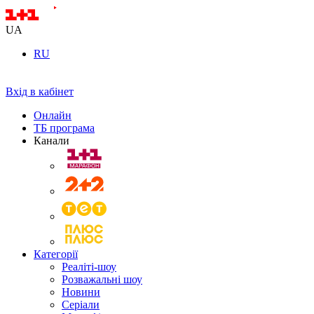
UA
RU
Вхід в кабінет
Онлайн
ТБ програма
Канали
Категорії
Реаліті-шоу
Розважальні шоу
Новини
Серіали