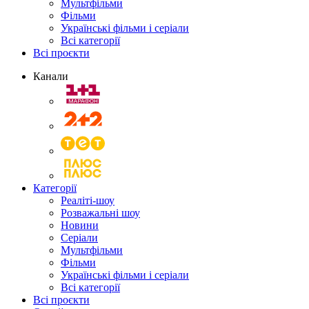
Мультфільми
Фільми
Українські фільми і серіали
Всі категорії
Всі проєкти
Канали
Категорії
Реаліті-шоу
Розважальні шоу
Новини
Серіали
Мультфільми
Фільми
Українські фільми і серіали
Всі категорії
Всі проєкти