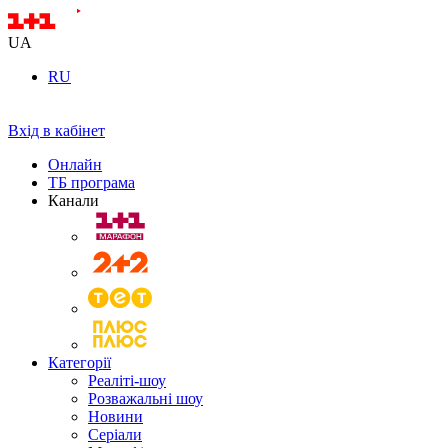
UA
RU
Вхід в кабінет
Онлайн
ТБ програма
Канали
Категорії
Реаліті-шоу
Розважальні шоу
Новини
Серіали