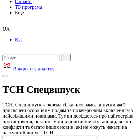
Онлайн
ТБ програма
Еще
UA
RU
Відкрити у додатку
ТСН Спецвипуск
ТСН. Спецвипуск – окрема гілка програми, випуски якої
присвячені особливим подіям та позачерговим включенням з
найсвіжішими новинами. Тут ви довідаєтесь про найгостріші
протистояння, останні зміни в політичній обстановці, воєнні
конфлікти та багато інших новин, які не можуть чекати на
наступний випуск ТСН.