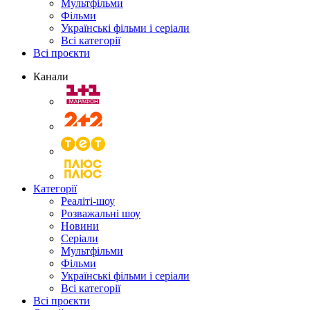
Мультфільми
Фільми
Українські фільми і серіали
Всі категорії
Всі проєкти
Канали
Категорії
Реаліті-шоу
Розважальні шоу
Новини
Серіали
Мультфільми
Фільми
Українські фільми і серіали
Всі категорії
Всі проєкти