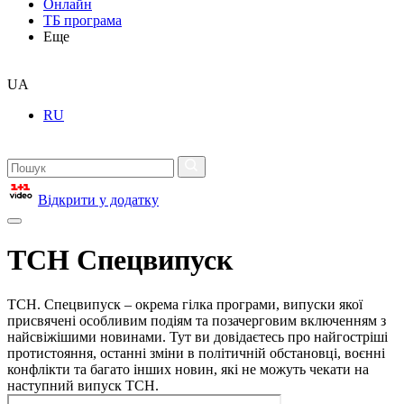
Онлайн
ТБ програма
Еще
UA
RU
Відкрити у додатку
ТСН Спецвипуск
ТСН. Спецвипуск – окрема гілка програми, випуски якої
присвячені особливим подіям та позачерговим включенням з
найсвіжішими новинами. Тут ви довідаєтесь про найгостріші
протистояння, останні зміни в політичній обстановці, воєнні
конфлікти та багато інших новин, які не можуть чекати на
наступний випуск ТСН.