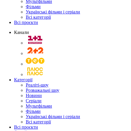
Мультфільми
Фільми
Українські фільми і серіали
Всі категорії
Всі проєкти
Канали
Категорії
Реаліті-шоу
Розважальні шоу
Новини
Серіали
Мультфільми
Фільми
Українські фільми і серіали
Всі категорії
Всі проєкти