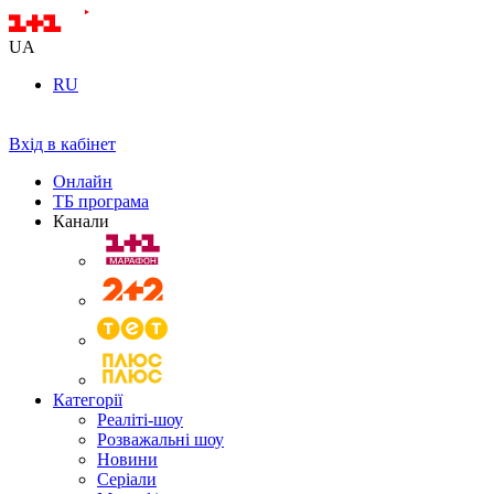
UA
RU
Вхід в кабінет
Онлайн
ТБ програма
Канали
Категорії
Реаліті-шоу
Розважальні шоу
Новини
Серіали