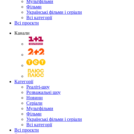
Мультфільми
Фільми
Українські фільми і серіали
Всі категорії
Всі проєкти
Канали
Категорії
Реаліті-шоу
Розважальні шоу
Новини
Серіали
Мультфільми
Фільми
Українські фільми і серіали
Всі категорії
Всі проєкти