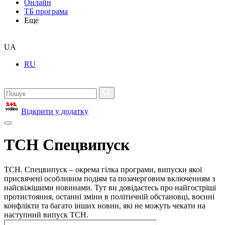
Онлайн
ТБ програма
Еще
UA
RU
Відкрити у додатку
ТСН Спецвипуск
ТСН. Спецвипуск – окрема гілка програми, випуски якої
присвячені особливим подіям та позачерговим включенням з
найсвіжішими новинами. Тут ви довідаєтесь про найгостріші
протистояння, останні зміни в політичній обстановці, воєнні
конфлікти та багато інших новин, які не можуть чекати на
наступний випуск ТСН.