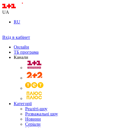
UA
RU
Вхід в кабінет
Онлайн
ТБ програма
Канали
Категорії
Реаліті-шоу
Розважальні шоу
Новини
Серіали