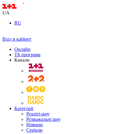
UA
RU
Вхід в кабінет
Онлайн
ТБ програма
Канали
Категорії
Реаліті-шоу
Розважальні шоу
Новини
Серіали