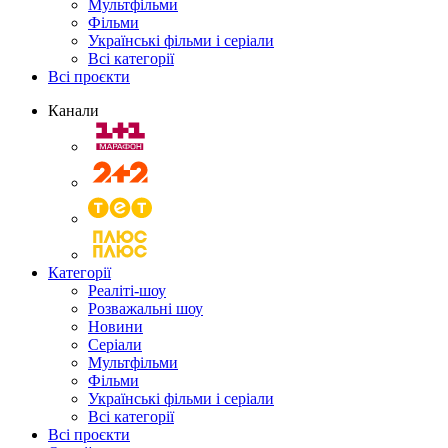
Мультфільми
Фільми
Українські фільми і серіали
Всі категорії
Всі проєкти
Канали
Категорії
Реаліті-шоу
Розважальні шоу
Новини
Серіали
Мультфільми
Фільми
Українські фільми і серіали
Всі категорії
Всі проєкти