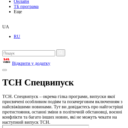
Онлайн
ТБ програма
Еще
UA
RU
Відкрити у додатку
ТСН Спецвипуск
ТСН. Спецвипуск – окрема гілка програми, випуски якої
присвячені особливим подіям та позачерговим включенням з
найсвіжішими новинами. Тут ви довідаєтесь про найгостріші
протистояння, останні зміни в політичній обстановці, воєнні
конфлікти та багато інших новин, які не можуть чекати на
наступний випуск ТСН.