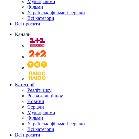
Мультфільми
Фільми
Українські фільми і серіали
Всі категорії
Всі проєкти
Канали
Категорії
Реаліті-шоу
Розважальні шоу
Новини
Серіали
Мультфільми
Фільми
Українські фільми і серіали
Всі категорії
Всі проєкти