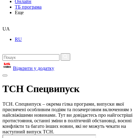
Онлайн
ТБ програма
Еще
UA
RU
Відкрити у додатку
ТСН Спецвипуск
ТСН. Спецвипуск – окрема гілка програми, випуски якої
присвячені особливим подіям та позачерговим включенням з
найсвіжішими новинами. Тут ви довідаєтесь про найгостріші
протистояння, останні зміни в політичній обстановці, воєнні
конфлікти та багато інших новин, які не можуть чекати на
наступний випуск ТСН.