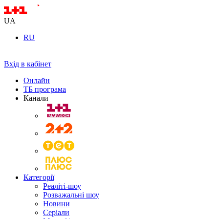
UA
RU
Вхід в кабінет
Онлайн
ТБ програма
Канали
Категорії
Реаліті-шоу
Розважальні шоу
Новини
Серіали