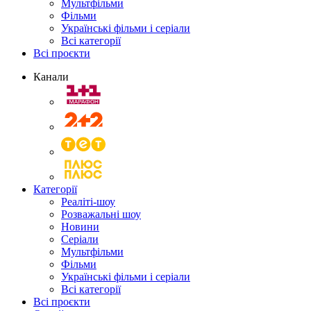
Мультфільми
Фільми
Українські фільми і серіали
Всі категорії
Всі проєкти
Канали
Категорії
Реаліті-шоу
Розважальні шоу
Новини
Серіали
Мультфільми
Фільми
Українські фільми і серіали
Всі категорії
Всі проєкти