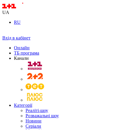
UA
RU
Вхід в кабінет
Онлайн
ТБ програма
Канали
Категорії
Реаліті-шоу
Розважальні шоу
Новини
Серіали