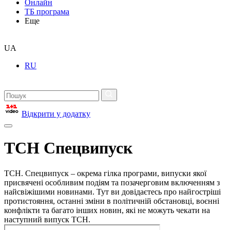
Онлайн
ТБ програма
Еще
UA
RU
Відкрити у додатку
ТСН Спецвипуск
ТСН. Спецвипуск – окрема гілка програми, випуски якої
присвячені особливим подіям та позачерговим включенням з
найсвіжішими новинами. Тут ви довідаєтесь про найгостріші
протистояння, останні зміни в політичній обстановці, воєнні
конфлікти та багато інших новин, які не можуть чекати на
наступний випуск ТСН.