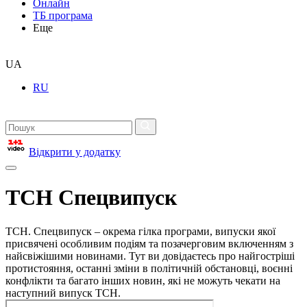
Онлайн
ТБ програма
Еще
UA
RU
Відкрити у додатку
ТСН Спецвипуск
ТСН. Спецвипуск – окрема гілка програми, випуски якої
присвячені особливим подіям та позачерговим включенням з
найсвіжішими новинами. Тут ви довідаєтесь про найгостріші
протистояння, останні зміни в політичній обстановці, воєнні
конфлікти та багато інших новин, які не можуть чекати на
наступний випуск ТСН.