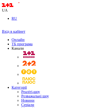
UA
RU
Вхід в кабінет
Онлайн
ТБ програма
Канали
Категорії
Реаліті-шоу
Розважальні шоу
Новини
Серіали