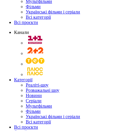
Мультфільми
Фільми
Українські фільми і серіали
Всі категорії
Всі проєкти
Канали
Категорії
Реаліті-шоу
Розважальні шоу
Новини
Серіали
Мультфільми
Фільми
Українські фільми і серіали
Всі категорії
Всі проєкти