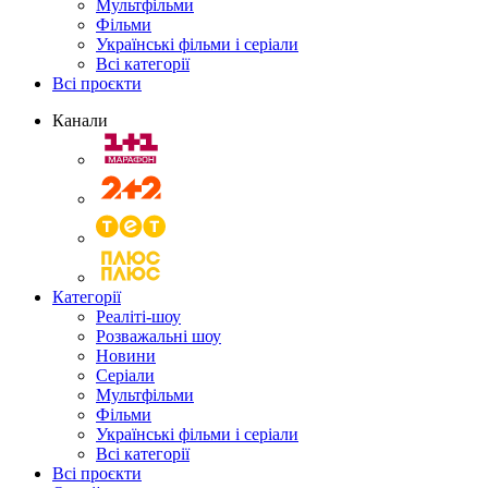
Мультфільми
Фільми
Українські фільми і серіали
Всі категорії
Всі проєкти
Канали
Категорії
Реаліті-шоу
Розважальні шоу
Новини
Серіали
Мультфільми
Фільми
Українські фільми і серіали
Всі категорії
Всі проєкти