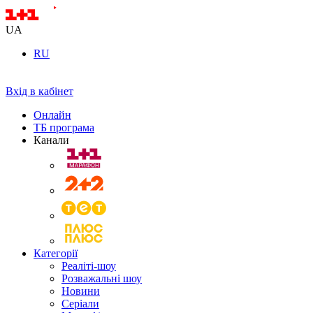
UA
RU
Вхід в кабінет
Онлайн
ТБ програма
Канали
Категорії
Реаліті-шоу
Розважальні шоу
Новини
Серіали