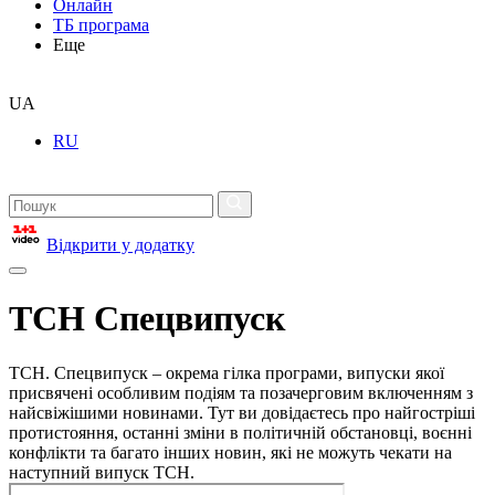
Онлайн
ТБ програма
Еще
UA
RU
Відкрити у додатку
ТСН Спецвипуск
ТСН. Спецвипуск – окрема гілка програми, випуски якої
присвячені особливим подіям та позачерговим включенням з
найсвіжішими новинами. Тут ви довідаєтесь про найгостріші
протистояння, останні зміни в політичній обстановці, воєнні
конфлікти та багато інших новин, які не можуть чекати на
наступний випуск ТСН.