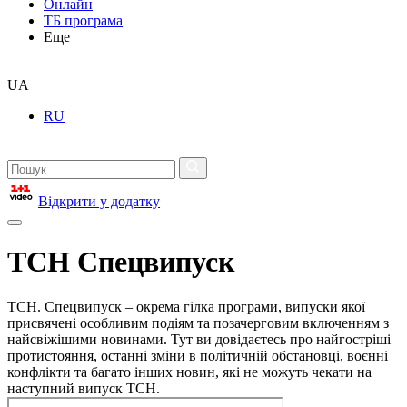
Онлайн
ТБ програма
Еще
UA
RU
Відкрити у додатку
ТСН Спецвипуск
ТСН. Спецвипуск – окрема гілка програми, випуски якої
присвячені особливим подіям та позачерговим включенням з
найсвіжішими новинами. Тут ви довідаєтесь про найгостріші
протистояння, останні зміни в політичній обстановці, воєнні
конфлікти та багато інших новин, які не можуть чекати на
наступний випуск ТСН.