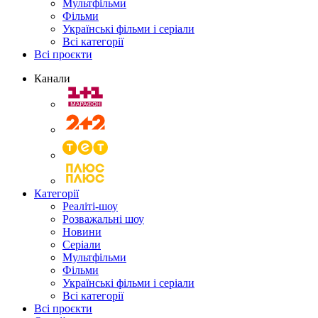
Мультфільми
Фільми
Українські фільми і серіали
Всі категорії
Всі проєкти
Канали
Категорії
Реаліті-шоу
Розважальні шоу
Новини
Серіали
Мультфільми
Фільми
Українські фільми і серіали
Всі категорії
Всі проєкти