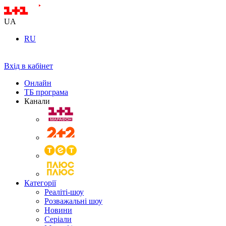
UA
RU
Вхід в кабінет
Онлайн
ТБ програма
Канали
Категорії
Реаліті-шоу
Розважальні шоу
Новини
Серіали