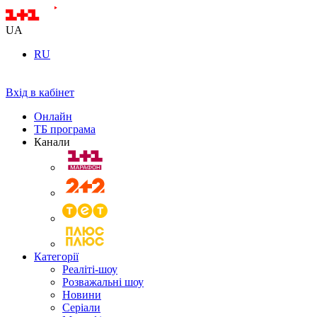
UA
RU
Вхід в кабінет
Онлайн
ТБ програма
Канали
Категорії
Реаліті-шоу
Розважальні шоу
Новини
Серіали