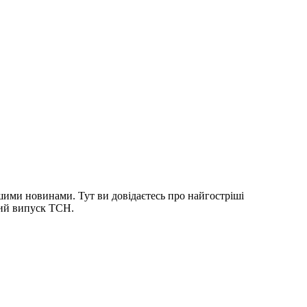
шими новинами. Тут ви довідаєтесь про найгостріші
ний випуск ТСН.