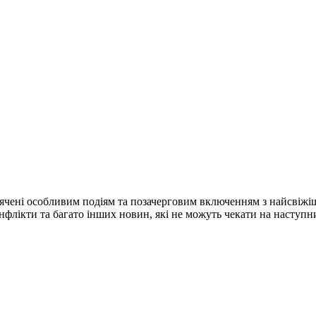
ячені особливим подіям та позачерговим включенням з найсвіжі
конфлікти та багато інших новин, які не можуть чекати на наступ