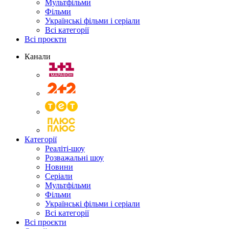
Мультфільми
Фільми
Українські фільми і серіали
Всі категорії
Всі проєкти
Канали
Категорії
Реаліті-шоу
Розважальні шоу
Новини
Серіали
Мультфільми
Фільми
Українські фільми і серіали
Всі категорії
Всі проєкти