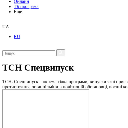
Онлайн
ТБ програма
Еще
UA
RU
ТСН Спецвипуск
ТСН. Спецвипуск – окрема гілка програми, випуски якої присв
протистояння, останні зміни в політичній обстановці, воєнні 