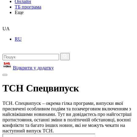
Онлайн
ТБ програма
Еще
UA
RU
Відкрити у додатку
ТСН Спецвипуск
ТСН. Спецвипуск – окрема гілка програми, випуски якої
присвячені особливим подіям та позачерговим включенням з
найсвіжішими новинами. Тут ви довідаєтесь про найгостріші
протистояння, останні зміни в політичній обстановці, воєнні
конфлікти та багато інших новин, які не можуть чекати на
наступний випуск ТСН.