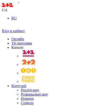
UA
RU
Вхід в кабінет
Онлайн
ТБ програма
Канали
Категорії
Реаліті-шоу
Розважальні шоу
Новини
Серіали