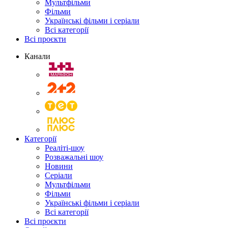
Мультфільми
Фільми
Українські фільми і серіали
Всі категорії
Всі проєкти
Канали
Категорії
Реаліті-шоу
Розважальні шоу
Новини
Серіали
Мультфільми
Фільми
Українські фільми і серіали
Всі категорії
Всі проєкти