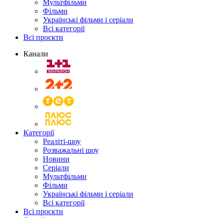
Мультфільми
Фільми
Українські фільми і серіали
Всі категорії
Всі проєкти
Канали
Категорії
Реаліті-шоу
Розважальні шоу
Новини
Серіали
Мультфільми
Фільми
Українські фільми і серіали
Всі категорії
Всі проєкти