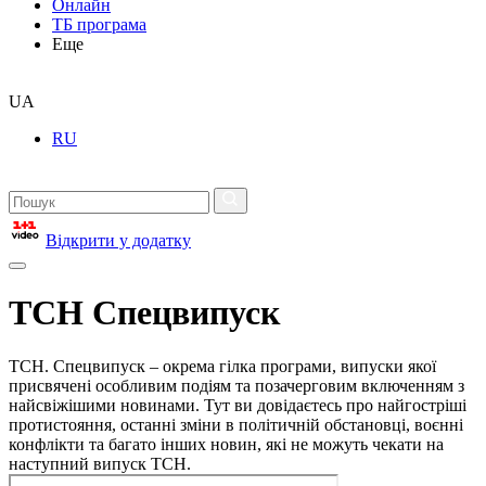
Онлайн
ТБ програма
Еще
UA
RU
Відкрити у додатку
ТСН Спецвипуск
ТСН. Спецвипуск – окрема гілка програми, випуски якої
присвячені особливим подіям та позачерговим включенням з
найсвіжішими новинами. Тут ви довідаєтесь про найгостріші
протистояння, останні зміни в політичній обстановці, воєнні
конфлікти та багато інших новин, які не можуть чекати на
наступний випуск ТСН.