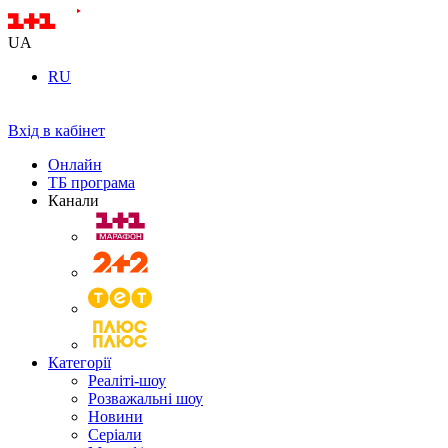
UA
RU
Вхід в кабінет
Онлайн
ТБ програма
Канали
Категорії
Реаліті-шоу
Розважальні шоу
Новини
Серіали