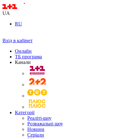
UA
RU
Вхід в кабінет
Онлайн
ТБ програма
Канали
Категорії
Реаліті-шоу
Розважальні шоу
Новини
Серіали