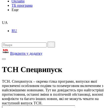
Онлайн
ТБ програма
Еще
UA
RU
Відкрити у додатку
ТСН Спецвипуск
ТСН. Спецвипуск – окрема гілка програми, випуски якої
присвячені особливим подіям та позачерговим включенням з
найсвіжішими новинами. Тут ви довідаєтесь про найгостріші
протистояння, останні зміни в політичній обстановці, воєнні
конфлікти та багато інших новин, які не можуть чекати на
наступний випуск ТСН.