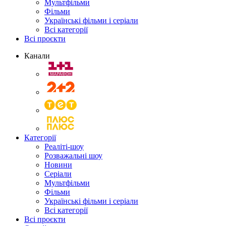
Мультфільми
Фільми
Українські фільми і серіали
Всі категорії
Всі проєкти
Канали
Категорії
Реаліті-шоу
Розважальні шоу
Новини
Серіали
Мультфільми
Фільми
Українські фільми і серіали
Всі категорії
Всі проєкти