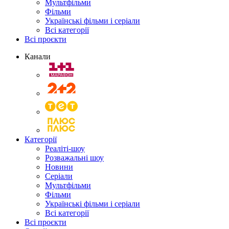
Мультфільми
Фільми
Українські фільми і серіали
Всі категорії
Всі проєкти
Канали
Категорії
Реаліті-шоу
Розважальні шоу
Новини
Серіали
Мультфільми
Фільми
Українські фільми і серіали
Всі категорії
Всі проєкти