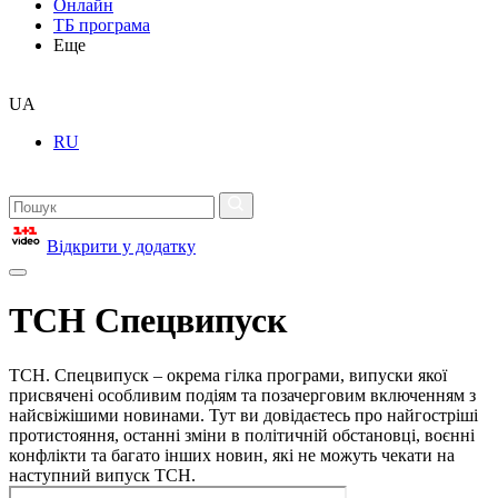
Онлайн
ТБ програма
Еще
UA
RU
Відкрити у додатку
ТСН Спецвипуск
ТСН. Спецвипуск – окрема гілка програми, випуски якої
присвячені особливим подіям та позачерговим включенням з
найсвіжішими новинами. Тут ви довідаєтесь про найгостріші
протистояння, останні зміни в політичній обстановці, воєнні
конфлікти та багато інших новин, які не можуть чекати на
наступний випуск ТСН.