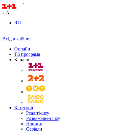
UA
RU
Вхід в кабінет
Онлайн
ТБ програма
Канали
Категорії
Реаліті-шоу
Розважальні шоу
Новини
Серіали