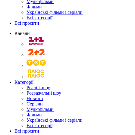
Мультфільми
Фільми
Українські фільми і серіали
Всі категорії
Всі проєкти
Канали
Категорії
Реаліті-шоу
Розважальні шоу
Новини
Серіали
Мультфільми
Фільми
Українські фільми і серіали
Всі категорії
Всі проєкти