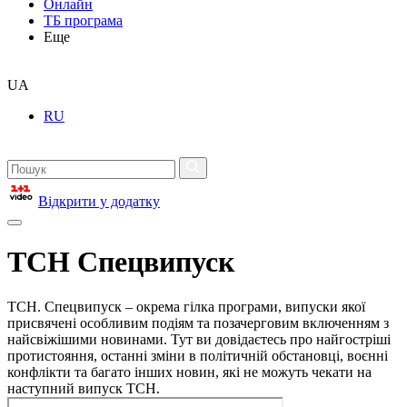
Онлайн
ТБ програма
Еще
UA
RU
Відкрити у додатку
ТСН Спецвипуск
ТСН. Спецвипуск – окрема гілка програми, випуски якої
присвячені особливим подіям та позачерговим включенням з
найсвіжішими новинами. Тут ви довідаєтесь про найгостріші
протистояння, останні зміни в політичній обстановці, воєнні
конфлікти та багато інших новин, які не можуть чекати на
наступний випуск ТСН.