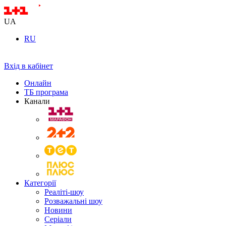
UA
RU
Вхід в кабінет
Онлайн
ТБ програма
Канали
Категорії
Реаліті-шоу
Розважальні шоу
Новини
Серіали