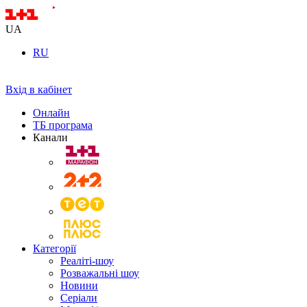
UA
RU
Вхід в кабінет
Онлайн
ТБ програма
Канали
Категорії
Реаліті-шоу
Розважальні шоу
Новини
Серіали