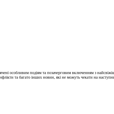
ячені особливим подіям та позачерговим включенням з найсвіжі
конфлікти та багато інших новин, які не можуть чекати на наступ