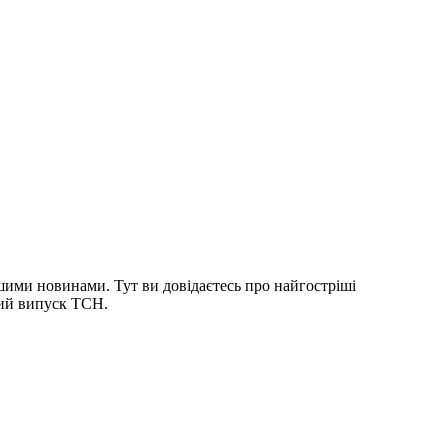
шими новинами. Тут ви довідаєтесь про найгостріші
ний випуск ТСН.