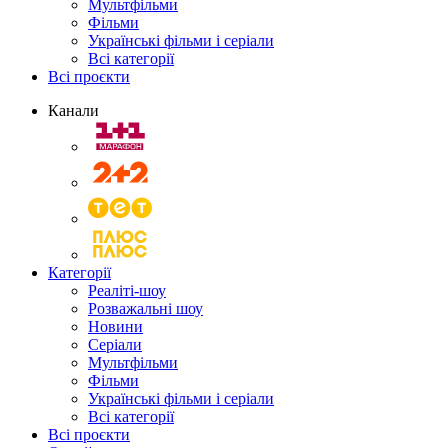
Мультфільми
Фільми
Українські фільми і серіали
Всі категорії
Всі проєкти
Канали
Категорії
Реаліті-шоу
Розважальні шоу
Новини
Серіали
Мультфільми
Фільми
Українські фільми і серіали
Всі категорії
Всі проєкти