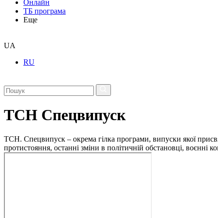
Онлайн
ТБ програма
Еще
UA
RU
ТСН Спецвипуск
ТСН. Спецвипуск – окрема гілка програми, випуски якої присв
протистояння, останні зміни в політичній обстановці, воєнні 