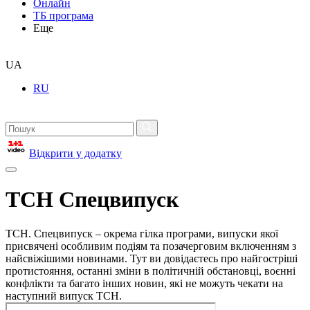
Онлайн
ТБ програма
Еще
UA
RU
Відкрити у додатку
ТСН Спецвипуск
ТСН. Спецвипуск – окрема гілка програми, випуски якої
присвячені особливим подіям та позачерговим включенням з
найсвіжішими новинами. Тут ви довідаєтесь про найгостріші
протистояння, останні зміни в політичній обстановці, воєнні
конфлікти та багато інших новин, які не можуть чекати на
наступний випуск ТСН.