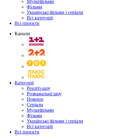
Мультфільми
Фільми
Українські фільми і серіали
Всі категорії
Всі проєкти
Канали
Категорії
Реаліті-шоу
Розважальні шоу
Новини
Серіали
Мультфільми
Фільми
Українські фільми і серіали
Всі категорії
Всі проєкти