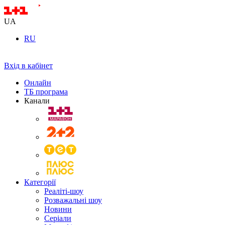
UA
RU
Вхід в кабінет
Онлайн
ТБ програма
Канали
Категорії
Реаліті-шоу
Розважальні шоу
Новини
Серіали