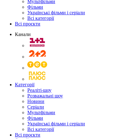
Мультфільми
Фільми
Українські фільми і серіали
Всі категорії
Всі проєкти
Канали
Категорії
Реаліті-шоу
Розважальні шоу
Новини
Серіали
Мультфільми
Фільми
Українські фільми і серіали
Всі категорії
Всі проєкти