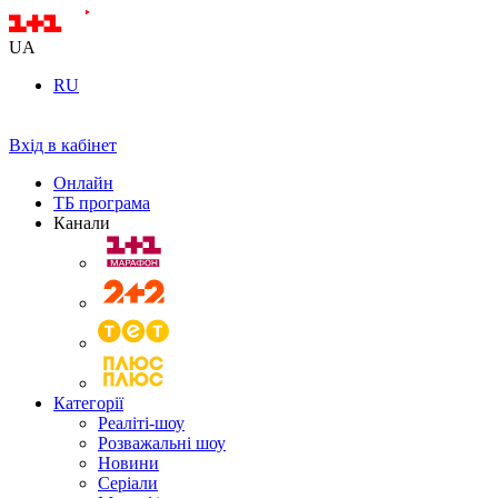
UA
RU
Вхід в кабінет
Онлайн
ТБ програма
Канали
Категорії
Реаліті-шоу
Розважальні шоу
Новини
Серіали