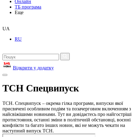
Онлайн
ТБ програма
Еще
UA
RU
Відкрити у додатку
ТСН Спецвипуск
ТСН. Спецвипуск – окрема гілка програми, випуски якої
присвячені особливим подіям та позачерговим включенням з
найсвіжішими новинами. Тут ви довідаєтесь про найгостріші
протистояння, останні зміни в політичній обстановці, воєнні
конфлікти та багато інших новин, які не можуть чекати на
наступний випуск ТСН.