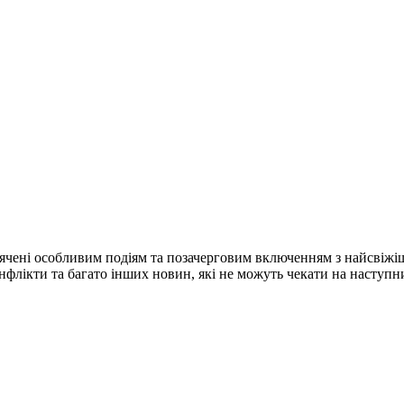
ячені особливим подіям та позачерговим включенням з найсвіжі
конфлікти та багато інших новин, які не можуть чекати на наступ