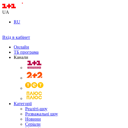
UA
RU
Вхід в кабінет
Онлайн
ТБ програма
Канали
Категорії
Реаліті-шоу
Розважальні шоу
Новини
Серіали