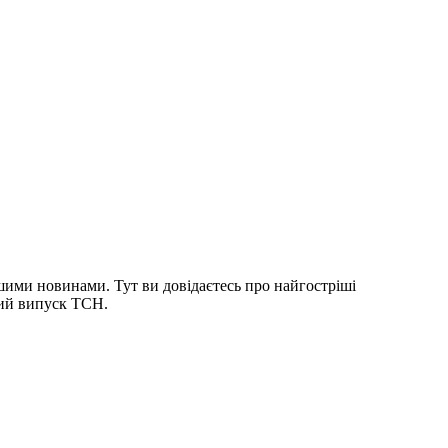
шими новинами. Тут ви довідаєтесь про найгостріші
ний випуск ТСН.