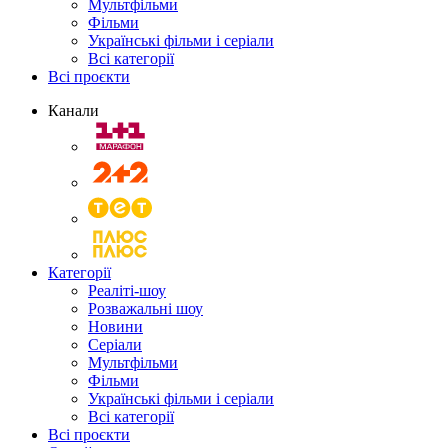
Мультфільми
Фільми
Українські фільми і серіали
Всі категорії
Всі проєкти
Канали
Категорії
Реаліті-шоу
Розважальні шоу
Новини
Серіали
Мультфільми
Фільми
Українські фільми і серіали
Всі категорії
Всі проєкти