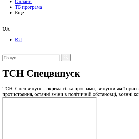
Онлайн
ТБ програма
Еще
UA
RU
ТСН Спецвипуск
ТСН. Спецвипуск – окрема гілка програми, випуски якої присв
протистояння, останні зміни в політичній обстановці, воєнні 