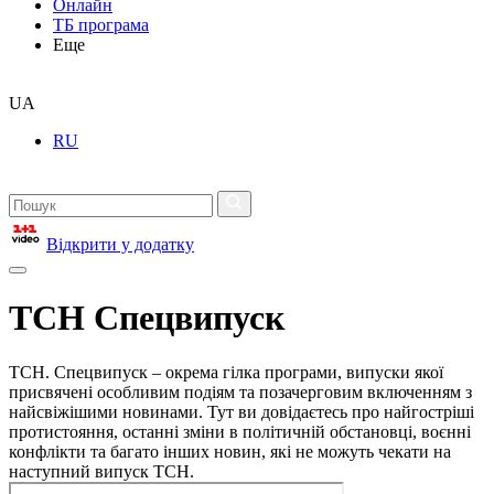
Онлайн
ТБ програма
Еще
UA
RU
Відкрити у додатку
ТСН Спецвипуск
ТСН. Спецвипуск – окрема гілка програми, випуски якої
присвячені особливим подіям та позачерговим включенням з
найсвіжішими новинами. Тут ви довідаєтесь про найгостріші
протистояння, останні зміни в політичній обстановці, воєнні
конфлікти та багато інших новин, які не можуть чекати на
наступний випуск ТСН.