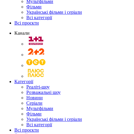
Мультфільми
Фільми
Українські фільми і серіали
Всі категорії
Всі проєкти
Канали
Категорії
Реаліті-шоу
Розважальні шоу
Новини
Серіали
Мультфільми
Фільми
Українські фільми і серіали
Всі категорії
Всі проєкти