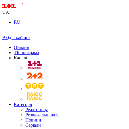
UA
RU
Вхід в кабінет
Онлайн
ТБ програма
Канали
Категорії
Реаліті-шоу
Розважальні шоу
Новини
Серіали